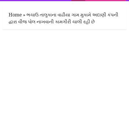
Home
»
ભચાઉ તાલુકાના વાઢીયા ગામ મુકામે અદાણી કંપની
દ્વારા વીજ પોલ નાખવાની કામગીરી ચાલી રહી છે