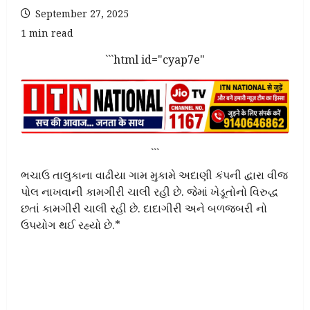
September 27, 2025
1 min read
```html id="cyap7e"
```
ભચાઉ તાલુકાના વાઢીયા ગામ મુકામે અદાણી કંપની દ્વારા વીજ
પોલ નાખવાની કામગીરી ચાલી રહી છે. જેમાં ખેડૂતોનો વિરુદ્ધ
છતાં કામગીરી ચાલી રહી છે. દાદાગીરી અને બળજબરી નો
ઉપયોગ થઈ રહ્યો છે.*