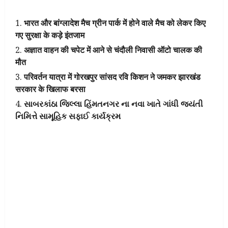
भारत और बांग्लादेश मैच ग्रीन पार्क में होने वाले मैच को लेकर किए
गए सुरक्षा के कड़े इंतजाम
अज्ञात वाहन की चपेट में आने से चंदौली निवासी ऑटो चालक की
मौत
परिवर्तन यात्रा में गोरखपुर सांसद रवि किशन ने जमकर झारखंड
सरकार के खिलाफ बरसा
સાબરકાંઠા જિલ્લા હિંમતનગર ના નવા ખાતે ગાંધી જયંતી
નિમિત્તે સામૂહિક સફાઈ કાર્યક્રમ