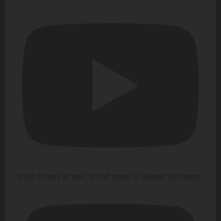
चंदौली में रफ्तार का कहर, कार की टक्कर से अधिवक्ता गंभीर घायल