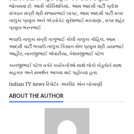
જોખમમાં છે. આવી પરિસ્થિતિમાં.. આમ આદમી પાર્ટી પ્રદેશ
સંગઠન મંત્રી શ્રી સંજયભાઈ બાપટ, આમ આદમી પાર્ટી રાપર
તાલુકા પ્રમુખ અને એડવોકેટ સુરેશભાઈ મકવાણા , રાપર શહેર
પ્રમુખ ભરતભાઈ
ભચાઉ તાલુકા મંત્રી કાળુભાઈ કોલી તાલુકા ગોહિલ, આમ
આદમી પાર્ટી ભચાઉ તાલુકા કિસાન સેલ પ્રમુખ શ્રી ડાયાભાઈ
આહીર, નાનજીભાઈ એવારીયા, કેશવજીભાઈ પટેલ
કાનજીભાઈ પટેલ વગેરે કાર્યકર્તાઓ સાથે લોકો ખેડૂતોને સાથ
સહકાર અને સમર્થન આપવા માટે પહોંચ્યા હતા.
Indian TV news રિપોર્ટર .અરવિંદ એન બોખાણી
ABOUT THE AUTHOR