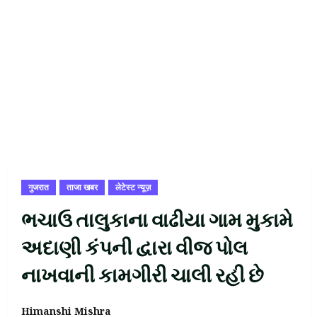
गुजरात
ताजा खबर
लेटेस्ट न्यूज़
ભચાઉ તાલુકાના વાઢીયા ગામ મુકામે
અદાણી કંપની દ્વારા વીજ પોલ
નાખવાની કામગીરી ચાલી રહી છે
Himanshi Mishra