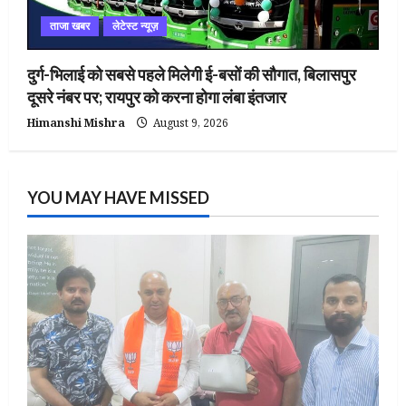
ताजा खबर
लेटेस्ट न्यूज़
दुर्ग-भिलाई को सबसे पहले मिलेगी ई-बसों की सौगात, बिलासपुर
दूसरे नंबर पर; रायपुर को करना होगा लंबा इंतजार
Himanshi Mishra
August 9, 2026
YOU MAY HAVE MISSED