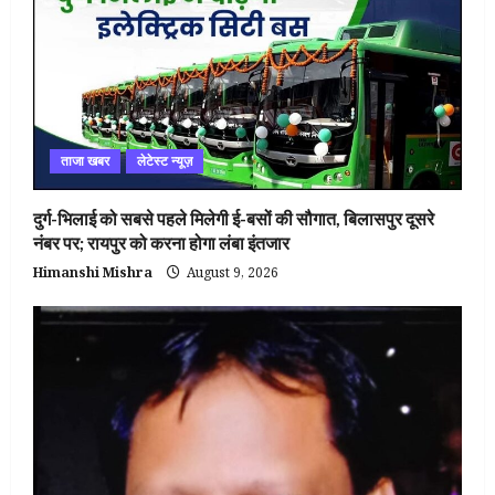
ताजा खबर
लेटेस्ट न्यूज़
दुर्ग-भिलाई को सबसे पहले मिलेगी ई-बसों की सौगात, बिलासपुर दूसरे
नंबर पर; रायपुर को करना होगा लंबा इंतजार
Himanshi Mishra
August 9, 2026