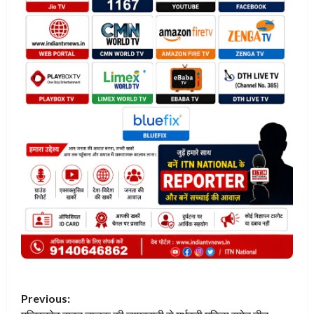
P
Previous: