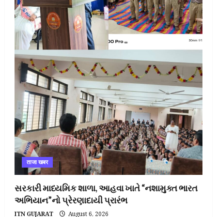
ताजा खबर
સરકારી માધ્યમિક શાળા, આહવા ખાતે “નશામુક્ત ભારત
અભિયાન”નો પ્રેરણાદાયી પ્રારંભ
ITN GUJARAT
August 6, 2026