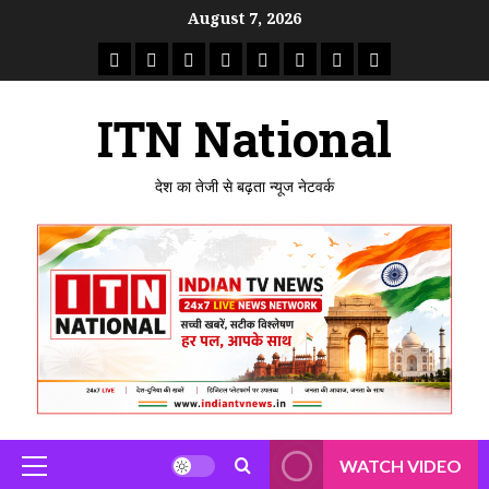
Skip
August 7, 2026
to
राष्ट्रीय
ताजा
उत्तर
मध्य
राजस्थान
पंजाब
गुजरात
महाराष्ट्र
content
समाचार
खबर
प्रदेश
प्रदेश
ITN National
देश का तेजी से बढ़ता न्यूज नेटवर्क
WATCH VIDEO
Primary