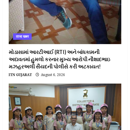
ताजा खबर
મોડાસામાં આરટીઆઈ (RTI) અને બાંધકામની
અદાવતમાં હુમલો કરનાર મુખ્ય આરોપી નૌશાદભાઇ
મઝહરઅલી સૈયદની પોલીસે કરી અટકાયત!
ITN GUJARAT
August 6, 2026