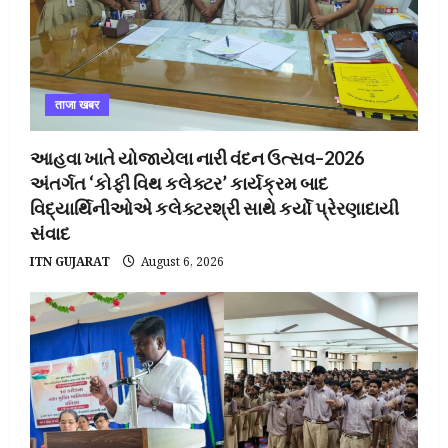
ताजा खबर
આહવા ખાતે યોજાયેલા નારી વંદન ઉત્સવ–2026
અંતર્ગત ‘કોફી વિથ કલેક્ટર’ કાર્યક્રમ બાદ
વિદ્યાર્થિનીઓએ કલેક્ટરશ્રી સાથે કર્યો પ્રેરણાદાયી
સંવાદ
ITN GUJARAT
August 6, 2026