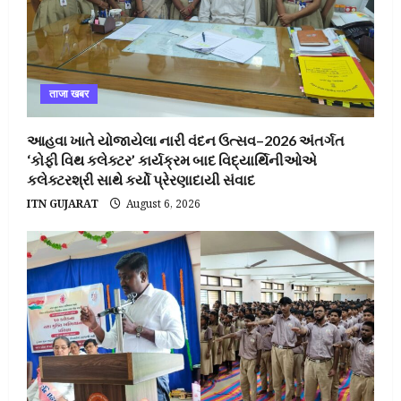
ताजा खबर
આહવા ખાતે યોજાયેલા નારી વંદન ઉત્સવ–2026 અંતર્ગત
‘કોફી વિથ કલેક્ટર’ કાર્યક્રમ બાદ વિદ્યાર્થિનીઓએ
કલેક્ટરશ્રી સાથે કર્યો પ્રેરણાદાયી સંવાદ
ITN GUJARAT
August 6, 2026