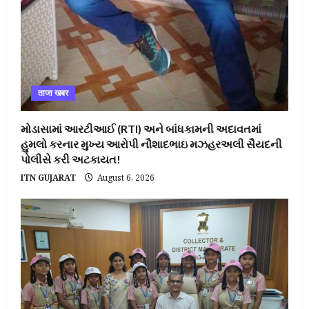
ताजा खबर
મોડાસામાં આરટીઆઈ (RTI) અને બાંધકામની અદાવતમાં
હુમલો કરનાર મુખ્ય આરોપી નૌશાદભાઇ મઝહરઅલી સૈયદની
પોલીસે કરી અટકાયત!
ITN GUJARAT
August 6, 2026