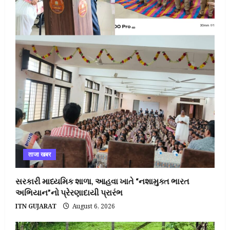
ताजा खबर
સરકારી માધ્યમિક શાળા, આહવા ખાતે “નશામુક્ત ભારત
અભિયાન”નો પ્રેરણાદાયી પ્રારંભ
ITN GUJARAT
August 6, 2026