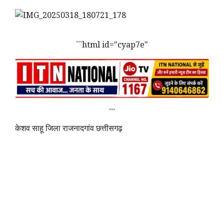
```html id="cyap7e"
```
केशव साहू जिला राजनादगांव छत्तीसगढ़