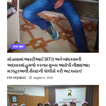
ताजा खबर
મોડાસામાં આરટીઆઈ (RTI) અને બાંધકામની
અદાવતમાં હુમલો કરનાર મુખ્ય આરોપી નૌશાદભાઇ
મઝહરઅલી સૈયદની પોલીસે કરી અટકાયત!
ITN GUJARAT
August 6, 2026