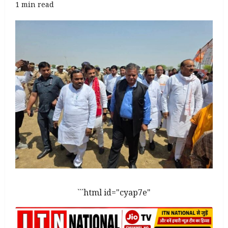
1 min read
```html id="cyap7e"