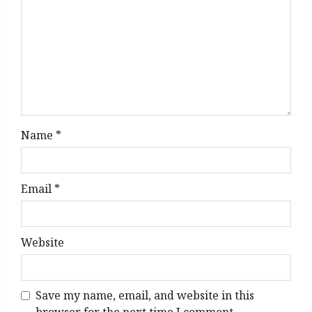
t
i
o
n
Name
*
Email
*
Website
Save my name, email, and website in this