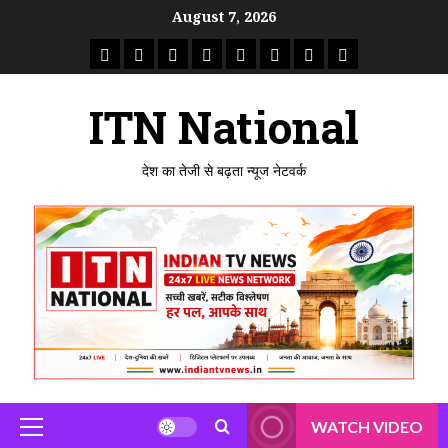
Skip
August 7, 2026
to
राष्ट्रीय
ताजा
उत्तर
मध्य
राजस्थान
पंजाब
गुजरात
महाराष्ट्र
content
समाचार
खबर
प्रदेश
प्रदेश
ITN National
देश का तेजी से बढ़ता न्यूज नेटवर्क
WATCH VIDEO
Primary