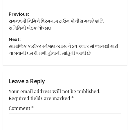
P
Previous:
રામનવમી નિમિત્તે વિરમગામ ટાઉન પોલીસ મથકે શાંતિ
o
સમિતિની બેઠક યોજાઇ
s
Next:
t
સામાજિક કાર્યકર સ્વેજલ વ્યાસ ને 24 કલાક માં જાનથી મારી
નાખવાની ધમકી મળી હોવાની માહિતી આવી છે
n
a
Leave a Reply
v
Your email address will not be published.
i
Required fields are marked
*
g
Comment
*
a