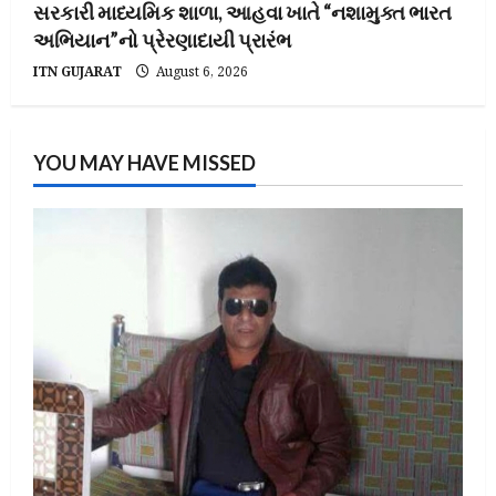
સરકારી માધ્યમિક શાળા, આહવા ખાતે “નશામુક્ત ભારત
અભિયાન”નો પ્રેરણાદાયી પ્રારંભ
ITN GUJARAT
August 6, 2026
YOU MAY HAVE MISSED