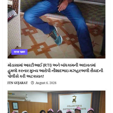
ताजा खबर
મોડાસામાં આરટીઆઈ (RTI) અને બાંધકામની અદાવતમાં
હુમલો કરનાર મુખ્ય આરોપી નૌશાદભાઇ મઝહરઅલી સૈયદની
પોલીસે કરી અટકાયત!
ITN GUJARAT
August 6, 2026