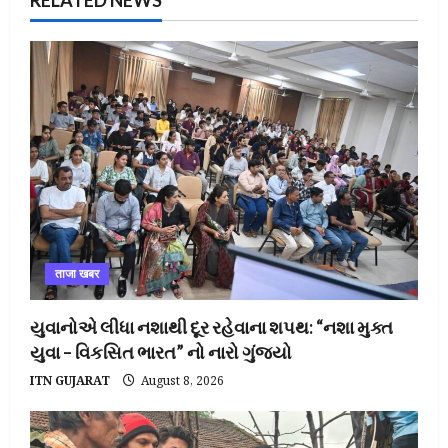
RELATED NEWS
ताजा खबर
યુવાનોએ લીધા નશાથી દૂર રહેવાના શપથ: “નશા મુક્ત
યુવા – વિકસિત ભારત” નો નારો ગુંજ્યો
ITN GUJARAT
August 8, 2026