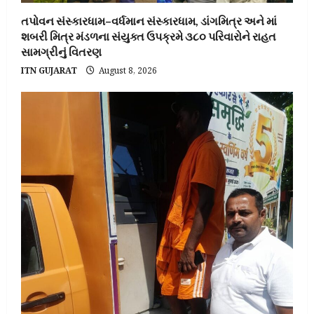
તપોવન સંસ્કારધામ–વર્ધમાન સંસ્કારધામ, ડાંગમિત્ર અને માં
શબરી મિત્ર મંડળના સંયુક્ત ઉપક્રમે ૩૮૦ પરિવારોને રાહત
સામગ્રીનું વિતરણ
ITN GUJARAT
August 8, 2026