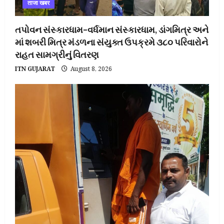
ताजा खबर
તપોવન સંસ્કારધામ–વર્ધમાન સંસ્કારધામ, ડાંગમિત્ર અને
માં શબરી મિત્ર મંડળના સંયુક્ત ઉપક્રમે ૩૮૦ પરિવારોને
રાહત સામગ્રીનું વિતરણ
ITN GUJARAT
August 8, 2026