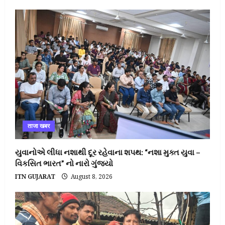
ताजा खबर
યુવાનોએ લીધા નશાથી દૂર રહેવાના શપથ: “નશા મુક્ત યુવા –
વિકસિત ભારત” નો નારો ગુંજ્યો
ITN GUJARAT
August 8, 2026