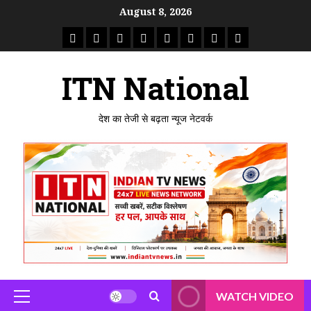
Skip
August 8, 2026
to
राष्ट्रीय
ताजा
उत्तर
मध्य
राजस्थान
पंजाब
गुजरात
महाराष्ट्र
content
समाचार
खबर
प्रदेश
प्रदेश
ITN National
देश का तेजी से बढ़ता न्यूज नेटवर्क
WATCH VIDEO
Primary