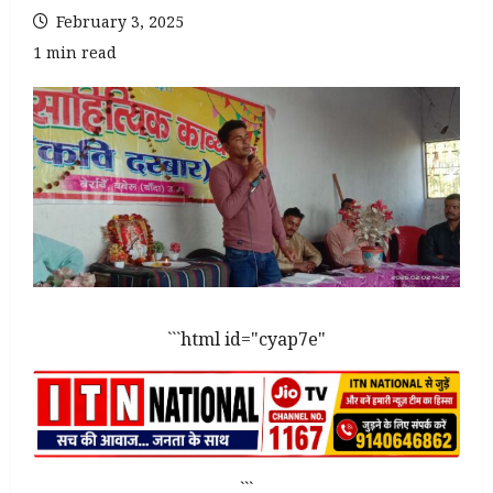
February 3, 2025
1 min read
```html id="cyap7e"
```